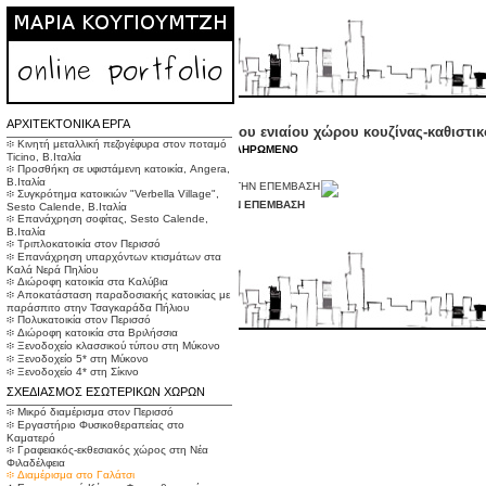
ΑΡΧΙΤΕΚΤΟΝΙΚΑ ΕΡΓΑ
2010, Γαλάτσι: Επανασχεδιασμός του ενιαίου χώρου κουζίνας-καθιστι
፨ Κινητή μεταλλική πεζογέφυρα στον ποταμό
Μελέτη εφαρμογής , Επίβλεψη.
ΟΛΟΚΛΗΡΩΜΕΝΟ
Ticino, Β.Ιταλία
፨ Προσθήκη σε υφιστάμενη κατοικία, Angera,
Β.Ιταλία
፨ Συγκρότημα κατοικιών "Verbella Village",
Ο ΧΩΡΟΣ ΠΡΙΝ ΑΠΟ ΤΗΝ ΕΠΕΜΒΑΣΗ
Sesto Calende, Β.Ιταλία
፨ Επανάχρηση σοφίτας, Sesto Calende,
Β.Ιταλία
፨ Τριπλοκατοικία στον Περισσό
፨ Επανάχρηση υπαρχόντων κτισμάτων στα
Καλά Νερά Πηλίου
፨ Διώροφη κατοικία στα Καλύβια
፨ Αποκατάσταση παραδοσιακής κατοικίας με
παράσπιτο στην Τσαγκαράδα Πήλιου
፨ Πολυκατοικία στον Περισσό
፨ Διώροφη κατοικία στα Βριλήσσια
Built with
Indexhibit
፨ Ξενοδοχείο κλασσικού τύπου στη Μύκονο
Design by
savysok
፨ Ξενοδοχείο 5* στη Μύκονο
፨ Ξενοδοχείο 4* στη Σίκινο
ΣΧΕΔΙΑΣΜΟΣ ΕΣΩΤΕΡΙΚΩΝ ΧΩΡΩΝ
፨ Μικρό διαμέρισμα στον Περισσό
፨ Εργαστήριο Φυσικοθεραπείας στο
Καματερό
፨ Γραφειακός-εκθεσιακός χώρος στη Νέα
Φιλαδέλφεια
፨ Διαμέρισμα στο Γαλάτσι