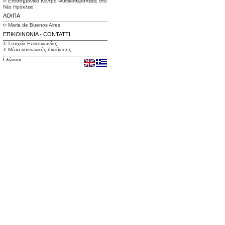
፨ Επιστημονικό Κέντρο Φυσικοθεραπείας στο
Νέο Ηράκλειο
ΛΟΙΠΑ
፨ Maria de Buenos Aires
ΕΠΙΚΟΙΝΩΝΙΑ - CONTATTI
፨ Στοιχεία Επικοινωνίας
፨ Μέσα κοινωνικής δικτύωσης
Γλώσσα