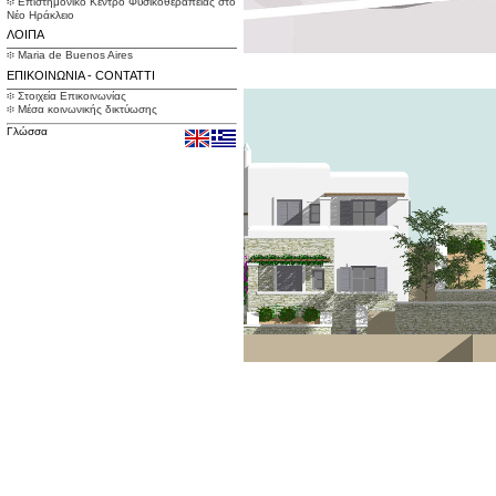
፨ Επιστημονικό Κέντρο Φυσικοθεραπείας στο
Νέο Ηράκλειο
ΛΟΙΠΑ
፨ Maria de Buenos Aires
ΟΨΗ ΚΤΗΡΙΟΥ 1
ΕΠΙΚΟΙΝΩΝΙΑ - CONTATTI
፨ Στοιχεία Επικοινωνίας
፨ Μέσα κοινωνικής δικτύωσης
Γλώσσα
ΟΨΗ ΚΤΗΡΙΟΥ 3