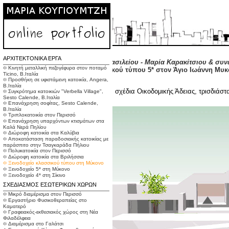
ΑΡΧΙΤΕΚΤΟΝΙΚΑ ΕΡΓΑ
Αρχιτεκτονικό γραφείο
"Γιώργος Βασιλείου - Μαρία Καρακίτσιου & συν
፨ Κινητή μεταλλική πεζογέφυρα στον ποταμό
2009, Μύκονος: Ξενοδοχείο κλασσικού τύπου 5* στον Άγιο Ιωάννη Μυ
Ticino, Β.Ιταλία
ANAX Resort and Spa
፨ Προσθήκη σε υφιστάμενη κατοικία, Angera,
Β.Ιταλία
Συμμετοχή στην αρχιτεκτονική μελέτη, σχέδια Οικοδομικής Άδειας, τρισδιάστ
፨ Συγκρότημα κατοικιών "Verbella Village",
Sesto Calende, Β.Ιταλία
፨ Επανάχρηση σοφίτας, Sesto Calende,
Β.Ιταλία
፨ Τριπλοκατοικία στον Περισσό
፨ Επανάχρηση υπαρχόντων κτισμάτων στα
Καλά Νερά Πηλίου
፨ Διώροφη κατοικία στα Καλύβια
፨ Αποκατάσταση παραδοσιακής κατοικίας με
παράσπιτο στην Τσαγκαράδα Πήλιου
፨ Πολυκατοικία στον Περισσό
፨ Διώροφη κατοικία στα Βριλήσσια
፨ Ξενοδοχείο κλασσικού τύπου στη Μύκονο
፨ Ξενοδοχείο 5* στη Μύκονο
፨ Ξενοδοχείο 4* στη Σίκινο
ΣΧΕΔΙΑΣΜΟΣ ΕΣΩΤΕΡΙΚΩΝ ΧΩΡΩΝ
፨ Μικρό διαμέρισμα στον Περισσό
፨ Εργαστήριο Φυσικοθεραπείας στο
Καματερό
፨ Γραφειακός-εκθεσιακός χώρος στη Νέα
Φιλαδέλφεια
፨ Διαμέρισμα στο Γαλάτσι