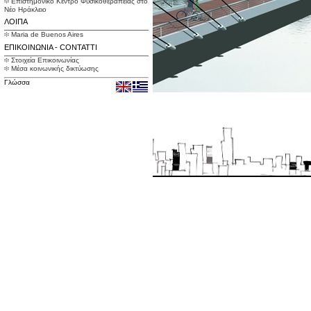
፨ Επιστημονικό Κέντρο Φυσικοθεραπείας στο
Νέο Ηράκλειο
ΛΟΙΠΑ
፨ Maria de Buenos Aires
ΕΠΙΚΟΙΝΩΝΙΑ - CONTATTI
፨ Στοιχεία Επικοινωνίας
፨ Μέσα κοινωνικής δικτύωσης
Γλώσσα
Built with
Indexhibit
Design by
savysok