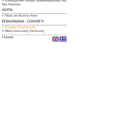
፨ Επιστημονικό Κέντρο Φυσικοθεραπείας στο
Νέο Ηράκλειο
ΛΟΙΠΑ
፨ Maria de Buenos Aires
ΕΠΙΚΟΙΝΩΝΙΑ - CONTATTI
፨ Στοιχεία Επικοινωνίας
፨ Μέσα κοινωνικής δικτύωσης
Γλώσσα