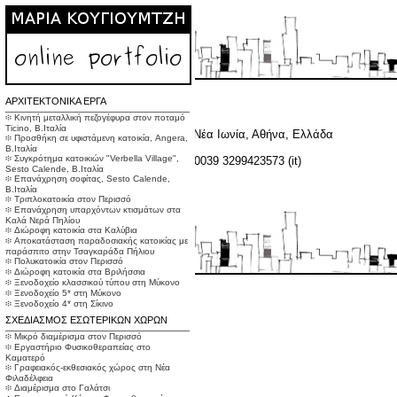
ΑΡΧΙΤΕΚΤΟΝΙΚΑ ΕΡΓΑ
Στοιχεία Επικοινωνίας
፨ Κινητή μεταλλική πεζογέφυρα στον ποταμό
Ticino, Β.Ιταλία
Διεύθυνση:
Κολοκοτρώνη 12, 14232, Νέα Ιωνία, Αθήνα, Ελλάδα
፨ Προσθήκη σε υφιστάμενη κατοικία, Angera,
Τηλέφωνο:
0030 210 2529430
Β.Ιταλία
፨ Συγκρότημα κατοικιών "Verbella Village",
κινητό τηλέφωνο:
0030 6946005969 , 0039 3299423573 (it)
Sesto Calende, Β.Ιταλία
email:
mary.kougioumtzi@gmail.com
፨ Επανάχρηση σοφίτας, Sesto Calende,
Β.Ιταλία
፨ Τριπλοκατοικία στον Περισσό
፨ Επανάχρηση υπαρχόντων κτισμάτων στα
Καλά Νερά Πηλίου
፨ Διώροφη κατοικία στα Καλύβια
፨ Αποκατάσταση παραδοσιακής κατοικίας με
παράσπιτο στην Τσαγκαράδα Πήλιου
፨ Πολυκατοικία στον Περισσό
፨ Διώροφη κατοικία στα Βριλήσσια
Built with
Indexhibit
፨ Ξενοδοχείο κλασσικού τύπου στη Μύκονο
Design by
፨ Ξενοδοχείο 5* στη Μύκονο
savysok
፨ Ξενοδοχείο 4* στη Σίκινο
ΣΧΕΔΙΑΣΜΟΣ ΕΣΩΤΕΡΙΚΩΝ ΧΩΡΩΝ
፨ Μικρό διαμέρισμα στον Περισσό
፨ Εργαστήριο Φυσικοθεραπείας στο
Καματερό
፨ Γραφειακός-εκθεσιακός χώρος στη Νέα
Φιλαδέλφεια
፨ Διαμέρισμα στο Γαλάτσι